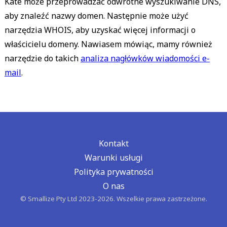
Kate może przeprowadzać odwrotne wyszukiwanie DNS,
aby znaleźć nazwy domen. Następnie może użyć
narzędzia WHOIS, aby uzyskać więcej informacji o
właścicielu domeny. Nawiasem mówiąc, mamy również
narzędzie do takich
analiza nagłówków wiadomości e-
mail
.
Kontakt
Warunki usługi
Polityka prywatności
O nas
© Smallize Pty Ltd 2023-2026. Wszelkie prawa zastrzeżone.