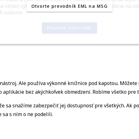
na oblasť vyhľadajte súbor pomocou dialógového okna na zo
Otvorte prevodník EML na MSG
h súborov
Previesť súbor.EML
ástroj. Ale používa výkonné knižnice pod kapotou. Môžete s
o aplikácie bez akýchkoľvek obmedzení. Robíme všetko pre to
že sa snažíme zabezpečiť jej dostupnosť pre všetkých. Ak p
sa s ním o ne podelili.