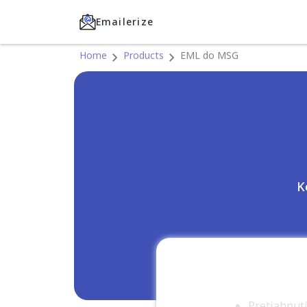
Emailerize
Home
Products
EML do MSG
K
Pretiahnutí