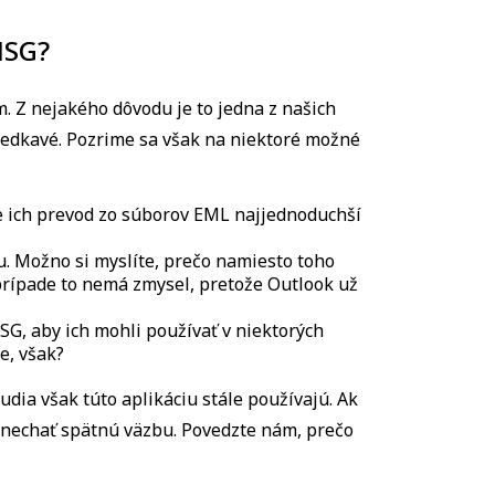
MSG?
. Z nejakého dôvodu je to jedna z našich
riedkavé. Pozrime sa však na niektoré možné
je ich prevod zo súborov EML najjednoduchší
u. Možno si myslíte, prečo namiesto toho
prípade to nemá zmysel, pretože Outlook už
SG, aby ich mohli používať v niektorých
e, však?
udia však túto aplikáciu stále používajú. Ak
anechať spätnú väzbu. Povedzte nám, prečo