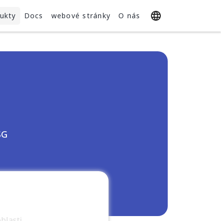
ukty
Docs
webové stránky
O nás
SG
blasti