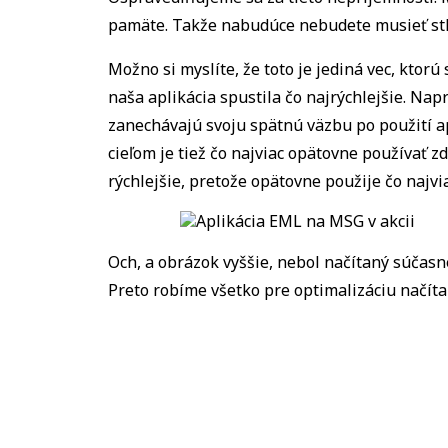
pamäte. Takže nabudúce nebudete musieť stlači
Možno si myslíte, že toto je jediná vec, ktorú
naša aplikácia spustila čo najrýchlejšie. Nap
zanechávajú svoju spätnú väzbu po použití apl
cieľom je tiež čo najviac opätovne používať z
rýchlejšie, pretože opätovne použije čo najvi
Och, a obrázok vyššie, nebol načítaný súčasne
Preto robíme všetko pre optimalizáciu načítan