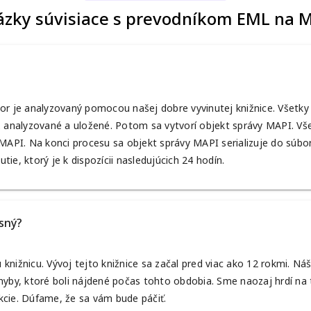
ázky súvisiace s prevodníkom EML na 
or je analyzovaný pomocou našej dobre vyvinutej knižnice. Všetky 
ž analyzované a uložené. Potom sa vytvorí objekt správy MAPI. Vše
 MAPI. Na konci procesu sa objekt správy MAPI serializuje do súbo
ie, ktorý je k dispozícii nasledujúcich 24 hodín.
sný?
nižnicu. Vývoj tejto knižnice sa začal pred viac ako 12 rokmi. Ná
hyby, ktoré boli nájdené počas tohto obdobia. Sme naozaj hrdí na 
kcie. Dúfame, že sa vám bude páčiť.