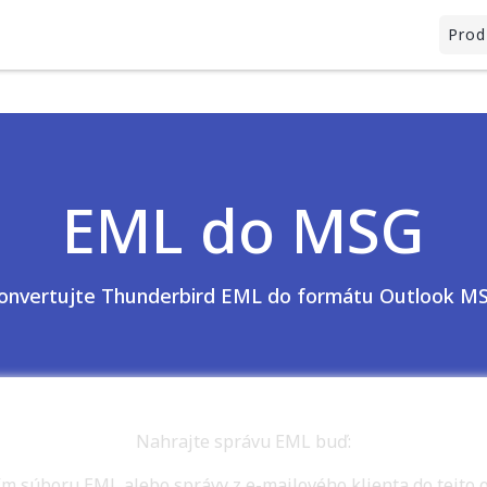
Prod
EML do MSG
onvertujte Thunderbird EML do formátu Outlook M
Nahrajte správu EML buď:
m súboru EML alebo správy z e-mailového klienta do tejto o