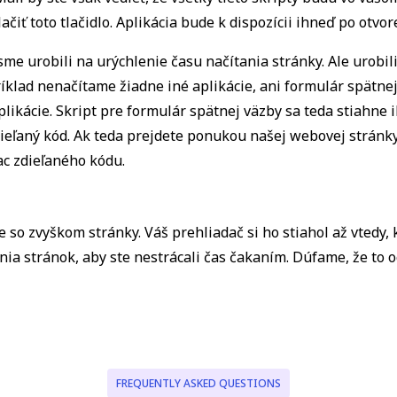
ť toto tlačidlo. Aplikácia bude k dispozícii ihneď po otvore
 sme urobili na urýchlenie času načítania stránky. Ale urobil
ríklad nenačítame žiadne iné aplikácie, ani formulár spätne
ikácie. Skript pre formulár spätnej väzby sa teda stiahne ib
dieľaný kód. Ak teda prejdete ponukou našej webovej stránky
ac zdieľaného kódu.
 so zvyškom stránky. Váš prehliadač si ho stiahol až vtedy, k
ia stránok, aby ste nestrácali čas čakaním. Dúfame, že to o
FREQUENTLY ASKED QUESTIONS