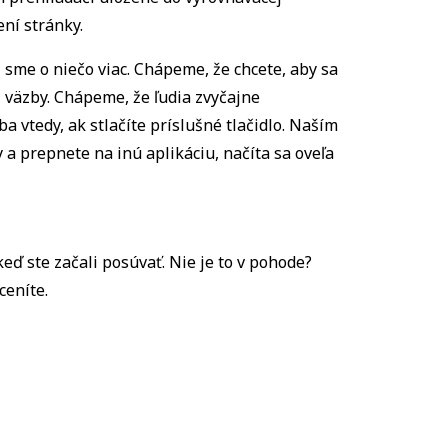
ní stránky.
i sme o niečo viac. Chápeme, že chcete, aby sa
j väzby. Chápeme, že ľudia zvyčajne
a vtedy, ak stlačíte príslušné tlačidlo. Naším
 a prepnete na inú aplikáciu, načíta sa oveľa
eď ste začali posúvať. Nie je to v pohode?
ceníte.