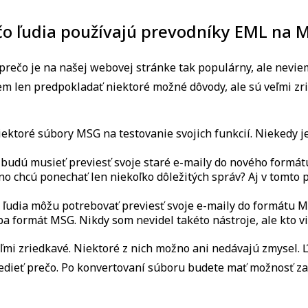
čo ľudia používajú prevodníky EML na 
prečo je na našej webovej stránke tak populárny, ale neviem
em len predpokladať niektoré možné dôvody, ale sú veľmi z
iektoré súbory MSG na testovanie svojich funkcií. Niekedy 
 budú musieť previesť svoje staré e-maily do nového formát
chcú ponechať len niekoľko dôležitých správ? Aj v tomto 
í ľudia môžu potrebovať previesť svoje e-maily do formátu M
ba formát MSG. Nikdy som nevidel takéto nástroje, ale kto vi
veľmi zriedkavé. Niektoré z nich možno ani nedávajú zmysel. Ľ
 vedieť prečo. Po konvertovaní súboru budete mať možnosť z