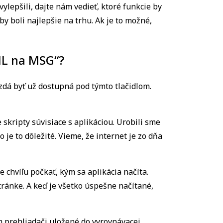
lepšili, dajte nám vedieť, ktoré funkcie by
aby boli najlepšie na trhu. Ak je to možné,
EML na MSG“?
a zdá byť už dostupná pod týmto tlačidlom.
skripty súvisiace s aplikáciou. Urobili sme
 je to dôležité. Vieme, že internet je zo dňa
e chvíľu počkať, kým sa aplikácia načíta.
tránke. A keď je všetko úspešne načítané,
om prehliadači uložené do vyrovnávacej