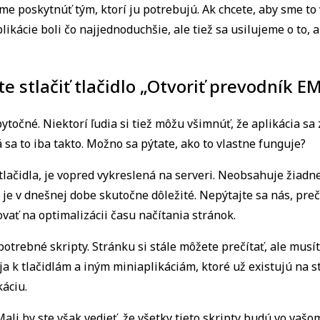
 poskytnúť tým, ktorí ju potrebujú. Ak chcete, aby sme to vy
likácie boli čo najjednoduchšie, ale tiež sa usilujeme o to, 
e stlačiť tlačidlo „Otvoriť prevodník 
bytočné. Niektorí ľudia si tiež môžu všimnúť, že aplikácia s
dá sa to iba takto. Možno sa pýtate, ako to vlastne funguje?
lačidla, je vopred vykreslená na serveri. Neobsahuje žiadne 
o je v dnešnej dobe skutočne dôležité. Nepýtajte sa nás, prečo
ovať na optimalizácii času načítania stránok.
 potrebné skripty. Stránku si stále môžete prečítať, ale musít
a k tlačidlám a iným miniaplikáciám, ktoré už existujú na s
áciu.
ali by ste však vedieť, že všetky tieto skripty budú vo vaš