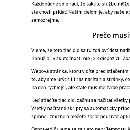
Každopádne sme radi, že takúto službu môžeme
ste chceli pridať. Naším cieľom je, aby naše ap
samozrejme.
Prečo musít
Vieme, že toto tlačidlo sa tu zdá byť dosť nad
Bohužiaľ, v skutočnosti nie je k dispozícii. Z
Webová stránka, ktorú vidíte pred stlačením t
to, aby sme urýchlili čas načítania stránky, č
na deň rýchlejší, ale stále musíme tvrdo prac
Keď stlačíte tlačidlo, začnú sa načítať všetky
Všetky načítané skripty sa automaticky pripoj
spinner zmizne a môžete začať používať aplik
Ospravedlňujeme sa za tieto nepríjemnosti. M