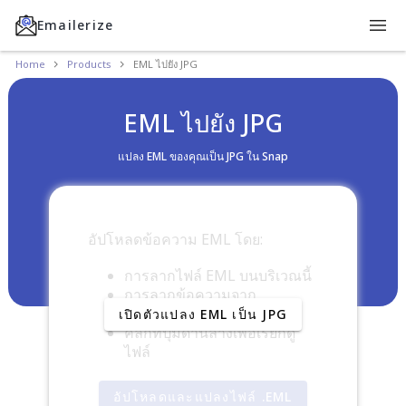
Emailerize
Home
Products
EML ไปยัง JPG
EML ไปยัง JPG
แปลง EML ของคุณเป็น JPG ใน Snap
อัปโหลดข้อความ EML โดย:
การลากไฟล์ EML บนบริเวณนี้
การลากข้อความจาก
โปรแกรมรับส่งเมลของคุณ
เปิดตัวแปลง EML เป็น JPG
คลิกที่ปุ่มด้านล่างเพื่อเรียกดู
ไฟล์
อัปโหลดและแปลงไฟล์ .EML