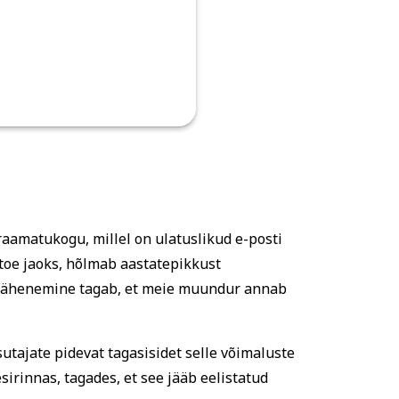
aamatukogu, millel on ulatuslikud e-posti
toe jaoks, hõlmab aastatepikkust
 lähenemine tagab, et meie muundur annab
tajate pidevat tagasisidet selle võimaluste
irinnas, tagades, et see jääb eelistatud