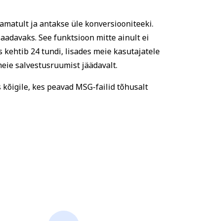
itamatult ja antakse üle konversiooniteeki.
saadavaks. See funktsioon mitte ainult ei
 kehtib 24 tundi, lisades meie kasutajatele
meie salvestusruumist jäädavalt.
kõigile, kes peavad MSG-failid tõhusalt