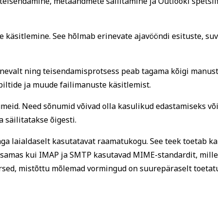
teisendamine, metaandmete säilitamine ja Outlooki spetsiif
e käsitlemine. See hõlmab erinevate ajavööndi esituste, su
valt ning teisendamisprotsess peab tagama kõigi manuste 
ltide ja muude failimanuste käsitlemist.
eid. Need sõnumid võivad olla kasulikud edastamiseks või
 säilitatakse õigesti.
ga laialdaselt kasutatavat raamatukogu. See teek toetab k
, samas kui IMAP ja SMTP kasutavad MIME-standardit, mil
sed, mistõttu mõlemad vormingud on suurepäraselt toetat