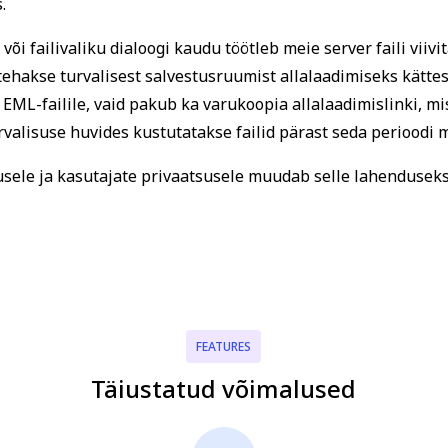
.
või failivaliku dialoogi kaudu töötleb meie server faili viiv
l tehakse turvalisest salvestusruumist allalaadimiseks kätte
ML-failile, vaid pakub ka varukoopia allalaadimislinki, mis
rvalisuse huvides kustutatakse failid pärast seda perioodi 
sele ja kasutajate privaatsusele muudab selle lahenduseks 
FEATURES
Täiustatud võimalused