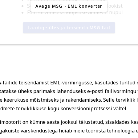
Sõnumi lohistamine Microsoft Outlookist
Avage MSG - EML konverter
Faili sirvimiseks klõpsake alloleval nupul
Laadige üles ja teisenda.MSG fail
failide teisendamist EML-vormingusse, kasutades tuntud r
atakse üheks parimaks lahenduseks e-posti failivormingu 
keerukuse mõistmiseks ja rakendamiseks. Selle terviklik
andmete terviklikkuse kogu konversiooniprotsessi vältel.
ootorit on kümne aasta jooksul täiustatud, sisaldades kasu
akuiste värskendustega hoiab meie tööriista tehnoloogia es