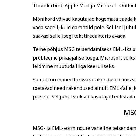
Thunderbird, Apple Mail ja Microsoft Outlo
Mõnikord võivad kasutajad kogemata saada MSG
väga sageli, kuid garantiid pole. Sellisel ju
saavad selle isegi tekstiredaktoris avada.
Teine põhjus MSG teisendamiseks EML-iks on
probleeme pikaajalise toega. Microsoft võiks
leidmine muutuda liiga keeruliseks.
Samuti on mõned tarkvararakendused, mis või
toetavad need rakendused ainult EML-faile, 
päiseid. Sel juhul võiksid kasutajad eelistada
MSG
MSG- ja EML-vormingute vaheline teisendam