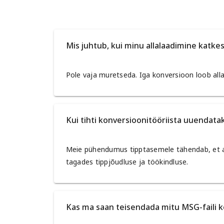
Mis juhtub, kui minu allalaadimine katke
Pole vaja muretseda. Iga konversioon loob allal
Kui tihti konversioonitööriista uuendata
Meie pühendumus tipptasemele tähendab, et aj
tagades tippjõudluse ja töökindluse.
Kas ma saan teisendada mitu MSG-faili 