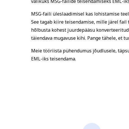
valikuks MSG-failide teisendamiseks EML-iks
MSG-faili üleslaadimisel kas lohistamise teel 
See tagab kiire teisendamise, mille järel fai
hõlbusta kohest juurdepääsu konverteeritud E
täiendava mugavuse kihi. Pange tähele, et tu
Meie tööriista pühendumus jõudlusele, täpsu
EML-iks teisendama.