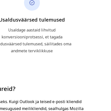
Usaldusväärsed tulemused
Usaldage aastaid lihvitud
konversiooniprotsessi, et tagada
ldusväärsed tulemused, säilitades oma
andmete terviklikkuse
reid?
s. Kuigi Outlook ja teised e-posti kliendid
itmesugused meilikliendid, sealhulgas Mozilla