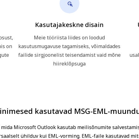
Kasutajakeskne disain
psust,
Meie tööriista liides on loodud
is on
kasutusmugavuse tagamiseks, võimaldades
gute
failide sirgjoonelist teisendamist vaid mõne
usa
hiireklõpsuga
 inimesed kasutavad MSG-EML-muundu
 mida Microsoft Outlook kasutab meilisõnumite salvestamisek
iversaalselt ühilduv kui EML-vorming. EML-faile kasutavad m