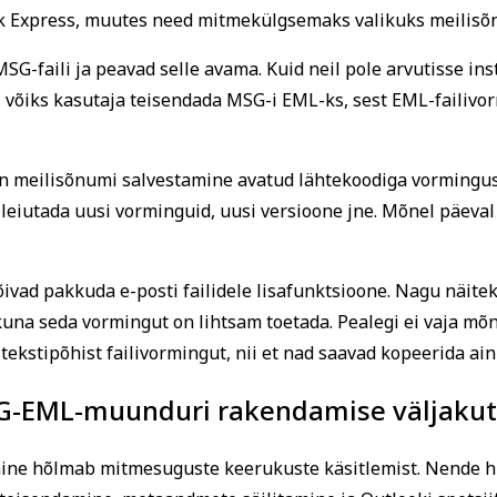
ok Express, muutes need mitmekülgsemaks valikuks meilisõ
-faili ja peavad selle avama. Kuid neil pole arvutisse insta
hul võiks kasutaja teisendada MSG-i EML-ks, sest EML-failiv
 meilisõnumi salvestamine avatud lähtekoodiga vormingus.
 leiutada uusi vorminguid, uusi versioone jne. Mõnel päeval 
vad pakkuda e-posti failidele lisafunktsioone. Nagu näite
kuna seda vormingut on lihtsam toetada. Pealegi ei vaja mõ
 tekstipõhist failivormingut, nii et nad saavad kopeerida ai
-EML-muunduri rakendamise väljaku
ine hõlmab mitmesuguste keerukuste käsitlemist. Nende h