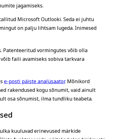
numite jagamiseks.
llitud Microsoft Outlooki. Seda ei juhtu
ormingut on palju lihtsam lugeda. Inimesed
 Patenteeritud vormingutes võib olla
võib faili avamiseks sobiva tarkvara
ks
e-posti päiste analüsaator
.
Mõnikord
ned rakendused kogu sõnumit, vaid ainult
nult osa sõnumist, ilma tundliku teabeta.
tsed
ulka kuuluvad erinevused märkide