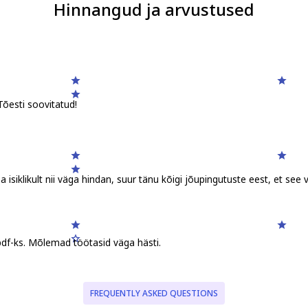
Hinnangud ja arvustused
Tõesti soovitatud!
isiklikult nii väga hindan, suur tänu kõigi jõupingutuste eest, et see 
 pdf-ks. Mõlemad töötasid väga hästi.
FREQUENTLY ASKED QUESTIONS