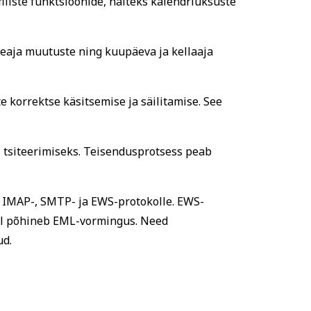
iliste funktsioonide, näiteks kalendriüksuste
veaja muutuste ning kuupäeva ja kellaaja
korrektse käsitsemise ja säilitamise. See
 tsiteerimiseks. Teisendusprotsess peab
a IMAP-, SMTP- ja EWS-protokolle. EWS-
lel põhineb EML-vormingus. Need
ud.