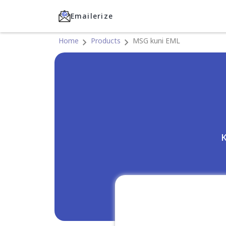
Emailerize
Home
Products
MSG kuni EML
K