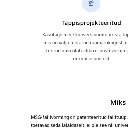
Täppisprojekteeritud
Kasutage meie konversioonitööriista tä
mis on välja töötatud raamatukogust, m
tuntud oma ulatusliku e-posti vormin
uurimise poolest
Miks
MSG-failivorming on patenteeritud failitüüp,
toetavad seda laialdaselt, ei ole see nii un