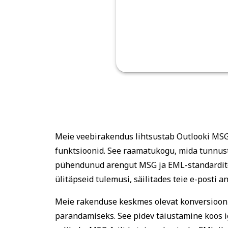
Meie veebirakendus lihtsustab Outlooki MSG-
funktsioonid. See raamatukogu, mida tunnust
pühendunud arengut MSG ja EML-standardite 
ülitäpseid tulemusi, säilitades teie e-posti 
Meie rakenduse keskmes olevat konversioonim
parandamiseks. See pidev täiustamine koos ig