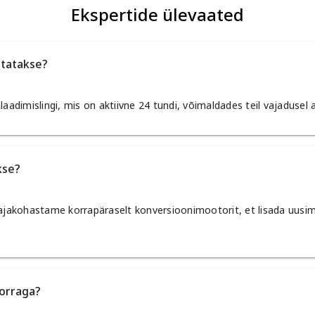
Ekspertide ülevaated
statakse?
aadimislingi, mis on aktiivne 24 tundi, võimaldades teil vajadusel a
kse?
akohastame korrapäraselt konversioonimootorit, et lisada uusim
korraga?