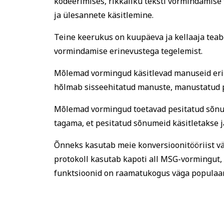
kodeerimises, rikkaliku teksti vormindamise 
ja ülesannete käsitlemine.
Teine keerukus on kuupäeva ja kellaaja teab
vormindamise erinevustega tegelemist.
Mõlemad vormingud käsitlevad manuseid erine
hõlmab sisseehitatud manuste, manustatud pi
Mõlemad vormingud toetavad pesitatud sõnum
tagama, et pesitatud sõnumeid käsitletakse ja
Õnneks kasutab meie konversioonitööriist vä
protokoll kasutab kapoti all MSG-vormingut
funktsioonid on raamatukogus väga populaar