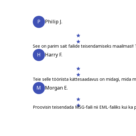
P
Philip J.
See on parim sait failide teisendamiseks maailmas!! 
H
Harry F.
Teie selle tööriista kättesaadavus on midagi, mida ma 
M
Morgan E.
Proovisin teisendada MSG-faili nii EML-failiks kui ka