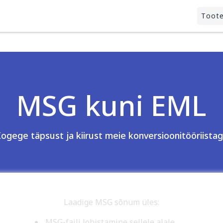
Toot
MSG kuni EML
ogege täpsust ja kiirust meie konversioonitööriista
Laadige MSG sõnum üles:
.MSG-faili lohistamine sellele alale