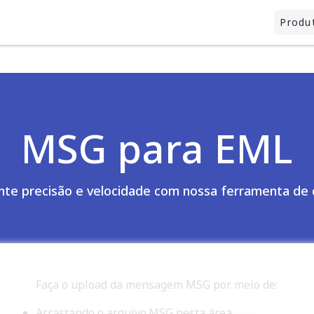
Produ
MSG para EML
te precisão e velocidade com nossa ferramenta de
Faça o upload da mensagem MSG por meio de:
Arrastando o arquivo.MSG nesta área