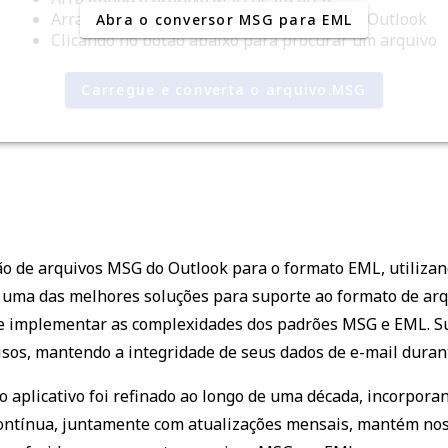
Arrastando a mensagem do seu Microsoft Outlook
Abra o conversor MSG para EML
Clicando no botão abaixo para procurar um arquivo
Carregue e converta o arquivo.MSG
rsão de arquivos MSG do Outlook para o formato EML, utili
 uma das melhores soluções para suporte ao formato de arqu
 e implementar as complexidades dos padrões MSG e EML. 
sos, mantendo a integridade de seus dados de e-mail durant
 aplicativo foi refinado ao longo de uma década, incorpora
contínua, juntamente com atualizações mensais, mantém nos